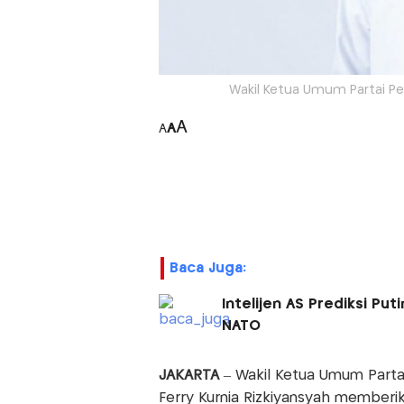
Wakil Ketua Umum Partai Per
A
A
A
Baca Juga:
Intelijen AS Prediksi Put
NATO
JAKARTA
– Wakil Ketua Umum Partai
Ferry Kurnia Rizkiyansyah memberi