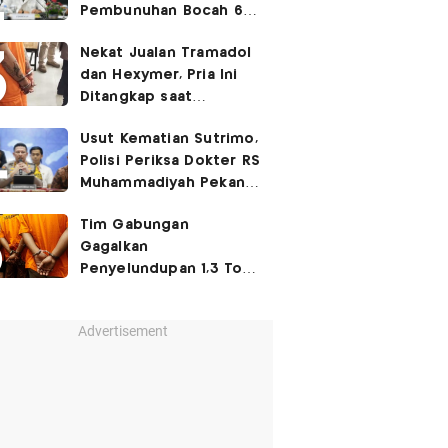
Pembunuhan Bocah 6
Tahun di Tapsel
Nekat Jualan Tramadol
Dihukum Seumur Hidup
dan Hexymer, Pria Ini
Ditangkap saat
Transaksi di Parkiran
Usut Kematian Sutrimo,
Polisi Periksa Dokter RS
Muhammadiyah Pekan
Depan
Tim Gabungan
Gagalkan
Penyelundupan 1,3 Ton
Ketamin di Bintan, 8
WNA Diamankan
Advertisement