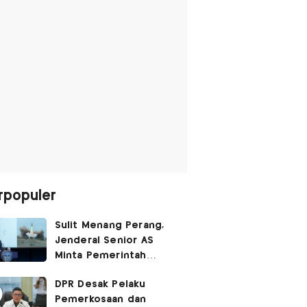
rpopuler
Sulit Menang Perang,
Jenderal Senior AS
Minta Pemerintah
Trump Cari Jalan Damai
DPR Desak Pelaku
Lawan Iran
Pemerkosaan dan