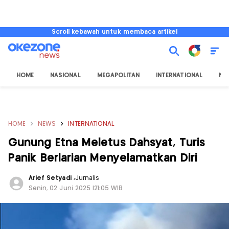
Scroll kebawah untuk membaca artikel
HOME
NASIONAL
MEGAPOLITAN
INTERNATIONAL
NU
HOME
NEWS
INTERNATIONAL
Gunung Etna Meletus Dahsyat, Turis
Panik Berlarian Menyelamatkan Diri
Arief Setyadi
,
Jurnalis
Senin, 02 Juni 2025 |21:05 WIB