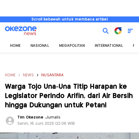
Scroll kebawah untuk membaca artikel
HOME
NASIONAL
MEGAPOLITAN
INTERNATIONAL
NU
HOME
NEWS
NUSANTARA
Warga Tojo Una-Una Titip Harapan ke
Legislator Perindo Arifin, dari Air Bersih
hingga Dukungan untuk Petani
Tim Okezone
,
Jurnalis
Senin, 16 Juni 2025 |23:06 WIB