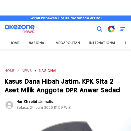
Scroll kebawah untuk membaca artikel
HOME
NASIONAL
MEGAPOLITAN
INTERNATIONAL
NU
HOME
NEWS
NASIONAL
Kasus Dana Hibah Jatim, KPK Sita 2
Aset Milik Anggota DPR Anwar Sadad
Nur Khabibi
,
Jurnalis
Selasa, 24 Juni 2025 |11:59 WIB