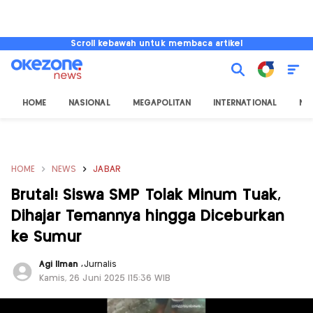
Scroll kebawah untuk membaca artikel
HOME
NASIONAL
MEGAPOLITAN
INTERNATIONAL
NU
HOME
NEWS
JABAR
Brutal! Siswa SMP Tolak Minum Tuak,
Dihajar Temannya hingga Diceburkan
ke Sumur
Agi Ilman
,
Jurnalis
Kamis, 26 Juni 2025 |15:36 WIB