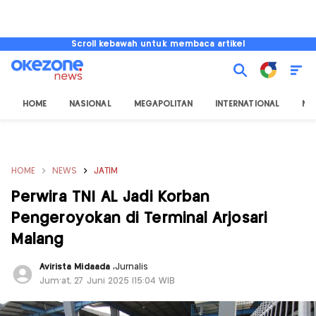
Scroll kebawah untuk membaca artikel
HOME
NASIONAL
MEGAPOLITAN
INTERNATIONAL
NU
HOME
NEWS
JATIM
Perwira TNI AL Jadi Korban
Pengeroyokan di Terminal Arjosari
Malang
Avirista Midaada
,
Jurnalis
Jum'at, 27 Juni 2025 |15:04 WIB