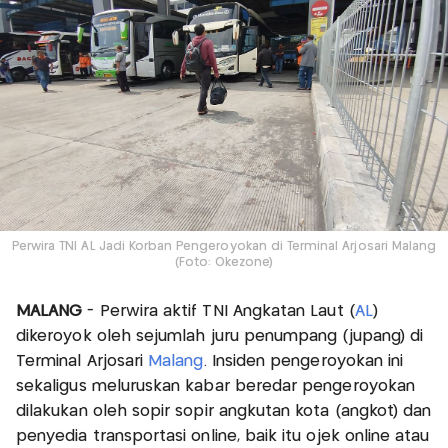
Perwira TNI AL Jadi Korban Pengeroyokan di Terminal Arjosari Malang
(Foto: Okezone)
MALANG
- Perwira aktif TNI Angkatan Laut (
AL
)
dikeroyok oleh sejumlah juru penumpang (jupang) di
Terminal Arjosari
Malang
. Insiden pengeroyokan ini
sekaligus meluruskan kabar beredar pengeroyokan
dilakukan oleh sopir sopir angkutan kota (angkot) dan
penyedia transportasi online, baik itu ojek online atau