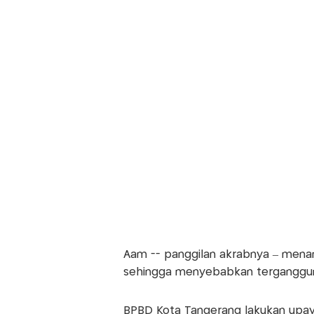
Aam -- panggilan akrabnya – men
sehingga menyebabkan terganggunya 
BPBD Kota Tangerang lakukan upay