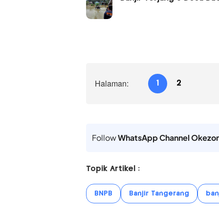
Halaman:
1
2
Follow
WhatsApp Channel Okezo
Topik Artikel :
BNPB
Banjir Tangerang
banj