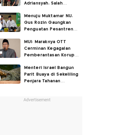
Adriansyah, Salah
Satunya Don Ritto
Menuju Muktamar NU,
Gus Rozin Gaungkan
Penguatan Pesantren
dan Ukhuwah Nahdliyah
MUI: Maraknya OTT
Cerminan Kegagalan
Pemberantasan Korupsi
Beri Efek Jera!
Menteri Israel Bangun
Parit Buaya di Sekeliling
Penjara Tahanan
Palestina
Advertisement