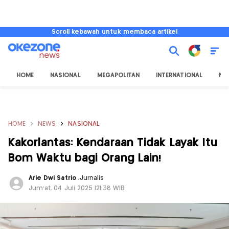
Scroll kebawah untuk membaca artikel
HOME
NASIONAL
MEGAPOLITAN
INTERNATIONAL
NU
HOME
NEWS
NASIONAL
Kakorlantas: Kendaraan Tidak Layak Itu
Bom Waktu bagi Orang Lain!
Arie Dwi Satrio
,
Jurnalis
Jum'at, 04 Juli 2025 |21:38 WIB