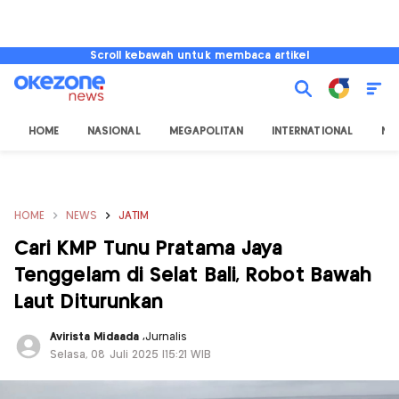
Scroll kebawah untuk membaca artikel
HOME
NASIONAL
MEGAPOLITAN
INTERNATIONAL
NU
HOME
NEWS
JATIM
Cari KMP Tunu Pratama Jaya
Tenggelam di Selat Bali, Robot Bawah
Laut Diturunkan
Avirista Midaada
,
Jurnalis
Selasa, 08 Juli 2025 |15:21 WIB