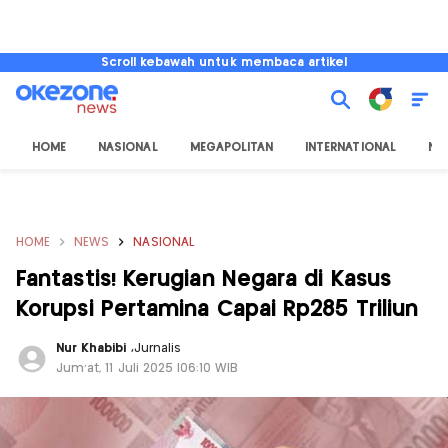
Scroll kebawah untuk membaca artikel
HOME
NASIONAL
MEGAPOLITAN
INTERNATIONAL
NU
HOME
NEWS
NASIONAL
Fantastis! Kerugian Negara di Kasus
Korupsi Pertamina Capai Rp285 Triliun
Nur Khabibi
,
Jurnalis
Jum'at, 11 Juli 2025 |06:10 WIB