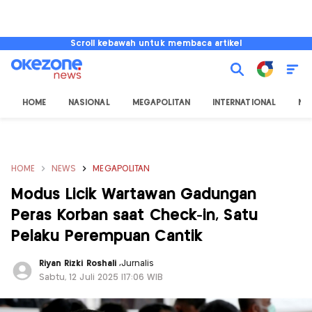
Scroll kebawah untuk membaca artikel
HOME
NASIONAL
MEGAPOLITAN
INTERNATIONAL
NU
HOME
NEWS
MEGAPOLITAN
Modus Licik Wartawan Gadungan
Peras Korban saat Check-in, Satu
Pelaku Perempuan Cantik
Riyan Rizki Roshali
,
Jurnalis
Sabtu, 12 Juli 2025 |17:06 WIB