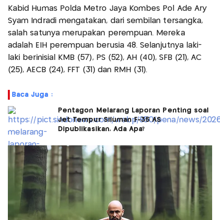
Kabid Humas Polda Metro Jaya Kombes Pol Ade Ary
Syam Indradi mengatakan, dari sembilan tersangka,
salah satunya merupakan perempuan. Mereka
adalah EIH perempuan berusia 48. Selanjutnya laki-
laki berinisial KMB (57), PS (52), AH (40), SFB (21), AC
(25), AECB (24), FFT (31) dan RMH (31).
Baca Juga :
Pentagon Melarang Laporan Penting soal
Jet Tempur Siluman F-35 AS
Dipublikasikan, Ada Apa?