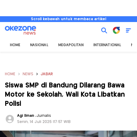
Scroll kebawah untuk membaca artikel
HOME
NASIONAL
MEGAPOLITAN
INTERNATIONAL
NU
HOME
NEWS
JABAR
Siswa SMP di Bandung Dilarang Bawa
Motor ke Sekolah, Wali Kota Libatkan
Polisi
Agi Ilman
,
Jurnalis
Senin, 14 Juli 2025 |17:57 WIB