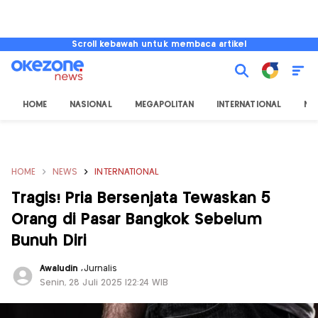
Scroll kebawah untuk membaca artikel
HOME
NASIONAL
MEGAPOLITAN
INTERNATIONAL
NU
HOME
NEWS
INTERNATIONAL
Tragis! Pria Bersenjata Tewaskan 5
Orang di Pasar Bangkok Sebelum
Bunuh Diri
Awaludin
,
Jurnalis
Senin, 28 Juli 2025 |22:24 WIB