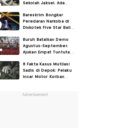
Sekolah Jaksel, Ada
Dugaan Narkoba hingga
Bareskrim Bongkar
Ruang Bunker
Peredaran Narkoba di
Diskotek Five Star Bali,
Ini Penampakannya!
Buruh Batalkan Demo
Agustus-September,
Ajukan Empat Tuntutan
ke Pemerintah
8 Fakta Kasus Mutilasi
Sadis di Depok: Pelaku
Incar Motor Korban
hingga Motif Terungkap
Advertisement