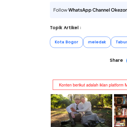
Follow
WhatsApp Channel Okezo
Topik Artikel :
Kota Bogor
meledak
Tabu
Share