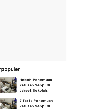
rpopuler
Heboh Penemuan
Ratusan Senpi di
Jaksel, Sekolah
Tegaskan Tak Ada
7 Fakta Penemuan
Kegiatan Eskul
Ratusan Senpi di
Menembak