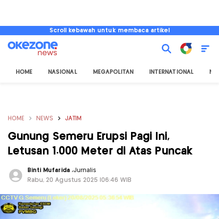
Scroll kebawah untuk membaca artikel
HOME
NASIONAL
MEGAPOLITAN
INTERNATIONAL
NU
HOME
NEWS
JATIM
Gunung Semeru Erupsi Pagi Ini,
Letusan 1.000 Meter di Atas Puncak
Binti Mufarida
,
Jurnalis
Rabu, 20 Agustus 2025 |06:46 WIB