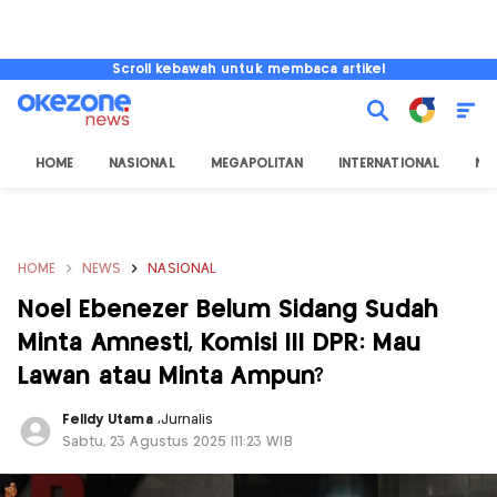
Scroll kebawah untuk membaca artikel
HOME
NASIONAL
MEGAPOLITAN
INTERNATIONAL
NU
HOME
NEWS
NASIONAL
Noel Ebenezer Belum Sidang Sudah
Minta Amnesti, Komisi III DPR: Mau
Lawan atau Minta Ampun?
Felldy Utama
,
Jurnalis
Sabtu, 23 Agustus 2025 |11:23 WIB