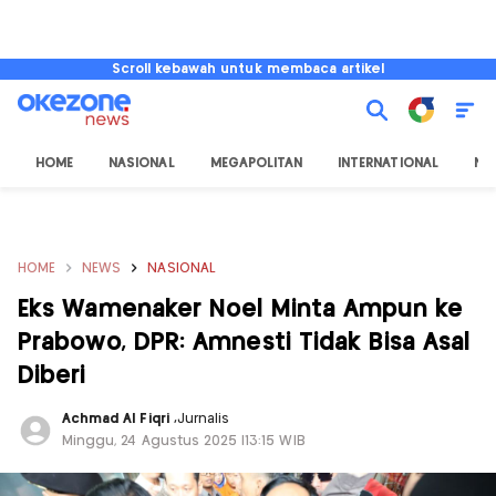
Scroll kebawah untuk membaca artikel
HOME
NASIONAL
MEGAPOLITAN
INTERNATIONAL
NU
HOME
NEWS
NASIONAL
Eks Wamenaker Noel Minta Ampun ke
Prabowo, DPR: Amnesti Tidak Bisa Asal
Diberi
Achmad Al Fiqri
,
Jurnalis
Minggu, 24 Agustus 2025 |13:15 WIB