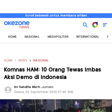
Scroll kebawah untuk membaca artikel
HOME
NASIONAL
MEGAPOLITAN
INTERNATIONAL
NU
HOME
NEWS
NASIONAL
Komnas HAM: 10 Orang Tewas Imbas
Aksi Demo di Indonesia
Ari Sandita Murti
,
Jurnalis
Selasa, 02 September 2025 |17:46 WIB