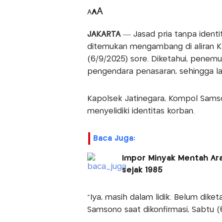
A
A
A
JAKARTA
— Jasad pria tanpa ident
ditemukan mengambang di aliran Kal
(6/9/2025) sore. Diketahui, penem
pengendara penasaran, sehingga la
Kapolsek Jatinegara, Kompol Sam
menyelidiki identitas korban.
Baca Juga:
Impor Minyak Mentah Ara
sejak 1985
"Iya, masih dalam lidik. Belum diketa
Samsono saat dikonfirmasi, Sabtu (