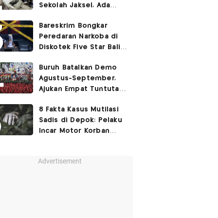
Sekolah Jaksel, Ada
Dugaan Narkoba hingga
Bareskrim Bongkar
Ruang Bunker
Peredaran Narkoba di
Diskotek Five Star Bali,
Ini Penampakannya!
Buruh Batalkan Demo
Agustus-September,
Ajukan Empat Tuntutan
ke Pemerintah
8 Fakta Kasus Mutilasi
Sadis di Depok: Pelaku
Incar Motor Korban
hingga Motif Terungkap
Advertisement