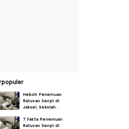
rpopuler
Heboh Penemuan
Ratusan Senpi di
Jaksel, Sekolah
Tegaskan Tak Ada
7 Fakta Penemuan
Kegiatan Eskul
Ratusan Senpi di
Menembak