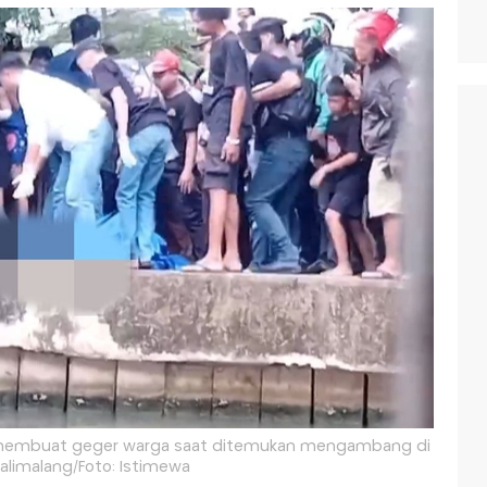
 X membuat geger warga saat ditemukan mengambang di
 Kalimalang/Foto: Istimewa