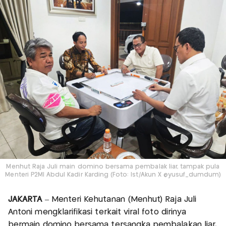
Menhut Raja Juli main domino bersama pembalak liar, tampak pula
Menteri P2MI Abdul Kadir Karding (Foto: Ist/Akun X @yusuf_dumdum)
JAKARTA
– Menteri Kehutanan (Menhut) Raja Juli
Antoni mengklarifikasi terkait viral foto dirinya
bermain domino bersama tersangka pembalakan liar,