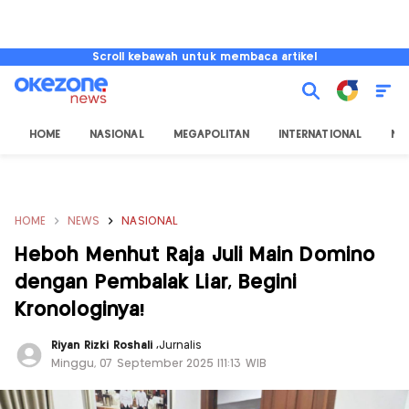
Scroll kebawah untuk membaca artikel
HOME
NASIONAL
MEGAPOLITAN
INTERNATIONAL
NU
HOME
NEWS
NASIONAL
Heboh Menhut Raja Juli Main Domino
dengan Pembalak Liar, Begini
Kronologinya!
Riyan Rizki Roshali
,
Jurnalis
Minggu, 07 September 2025 |11:13 WIB