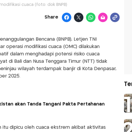
odifikasi cuaca (foto: dok BNPB)
Share
enanggulangan Bencana (BNPB), Letjen TNI
r operasi modifikasi cuaca (OMC) dilakukan
ipatif dalam menghadapi potensi risiko cuaca
yat di Bali dan Nusa Tenggara Timur (NTT) tidak
meninjau wilayah terdampak banjir di Kota Denpasar,
ber 2025.
Te
akistan akan Tanda Tangani Pakta Pertahanan
itu dipicu oleh cuaca ekstrem akibat aktivitas