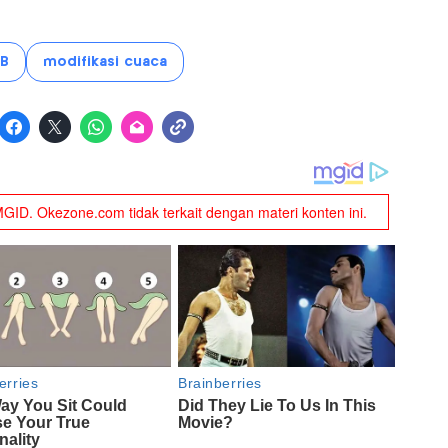
B
modifikasi cuaca