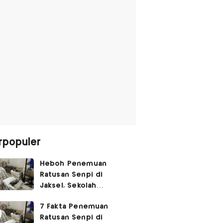
rpopuler
Heboh Penemuan
Ratusan Senpi di
Jaksel, Sekolah
Tegaskan Tak Ada
7 Fakta Penemuan
Kegiatan Eskul
Ratusan Senpi di
Menembak