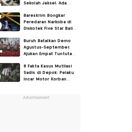
Sekolah Jaksel, Ada
Dugaan Narkoba hingga
Bareskrim Bongkar
Ruang Bunker
Peredaran Narkoba di
Diskotek Five Star Bali,
Ini Penampakannya!
Buruh Batalkan Demo
Agustus-September,
Ajukan Empat Tuntutan
ke Pemerintah
8 Fakta Kasus Mutilasi
Sadis di Depok: Pelaku
Incar Motor Korban
hingga Motif Terungkap
Advertisement