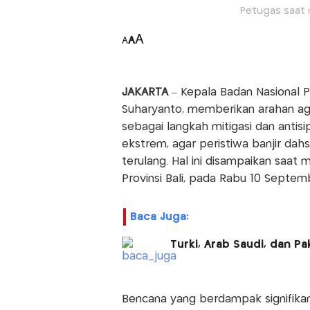
Petugas saat m
A
A
A
JAKARTA
– Kepala Badan Nasional P
Suharyanto, memberikan arahan aga
sebagai langkah mitigasi dan antis
ekstrem, agar peristiwa banjir dahs
terulang. Hal ini disampaikan saat 
Provinsi Bali, pada Rabu 10 Septem
Baca Juga:
Turki, Arab Saudi, dan P
Bencana yang berdampak signifikan 