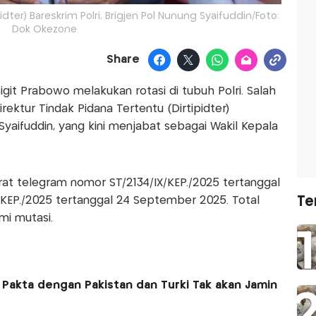
idter) Bareskrim Polri, Brigjen Pol Nunung Syaifuddin/Foto:
Dok Okezone
Share
Sigit Prabowo melakukan rotasi di tubuh Polri. Salah
rektur Tindak Pidana Tertentu (Dirtipidter)
 Syaifuddin, yang kini menjabat sebagai Wakil Kepala
rat telegram nomor ST/2134/IX/KEP./2025 tertanggal
Te
KEP./2025 tertanggal 24 September 2025. Total
mi mutasi.
 Pakta dengan Pakistan dan Turki Tak akan Jamin