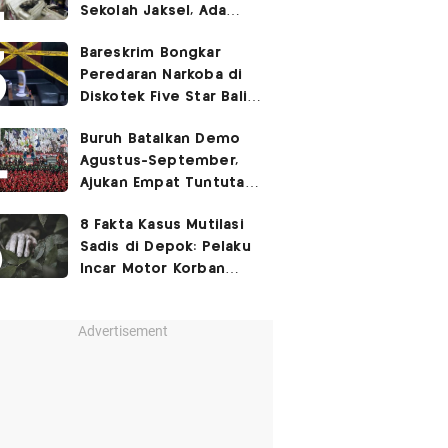
Sekolah Jaksel, Ada
Dugaan Narkoba hingga
Bareskrim Bongkar
Ruang Bunker
Peredaran Narkoba di
Diskotek Five Star Bali,
Ini Penampakannya!
Buruh Batalkan Demo
Agustus-September,
Ajukan Empat Tuntutan
ke Pemerintah
8 Fakta Kasus Mutilasi
Sadis di Depok: Pelaku
Incar Motor Korban
hingga Motif Terungkap
Advertisement