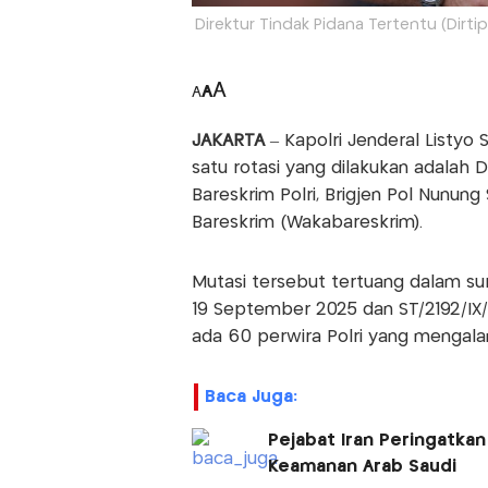
Direktur Tindak Pidana Tertentu (Dirtip
A
A
A
JAKARTA
– Kapolri Jenderal Listyo 
satu rotasi yang dilakukan adalah Di
Bareskrim Polri, Brigjen Pol Nunung
Bareskrim (Wakabareskrim).
Mutasi tersebut tertuang dalam su
19 September 2025 dan ST/2192/IX/
ada 60 perwira Polri yang mengala
Baca Juga:
Pejabat Iran Peringatkan
Keamanan Arab Saudi