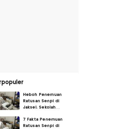
rpopuler
Heboh Penemuan
Ratusan Senpi di
Jaksel, Sekolah
Tegaskan Tak Ada
7 Fakta Penemuan
Kegiatan Eskul
Ratusan Senpi di
Menembak