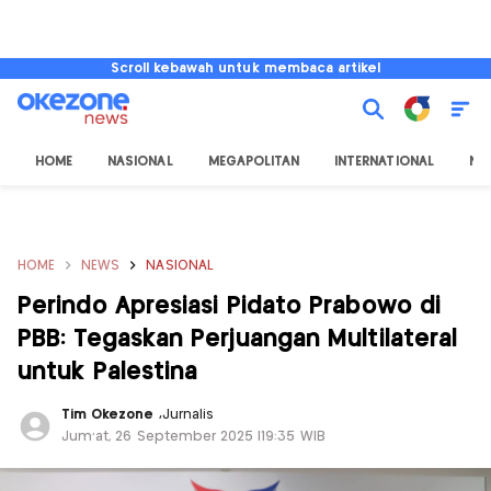
Scroll kebawah untuk membaca artikel
HOME
NASIONAL
MEGAPOLITAN
INTERNATIONAL
NU
HOME
NEWS
NASIONAL
Perindo Apresiasi Pidato Prabowo di
PBB: Tegaskan Perjuangan Multilateral
untuk Palestina
Tim Okezone
,
Jurnalis
Jum'at, 26 September 2025 |19:35 WIB