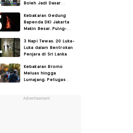
Boleh Jadi Dasar
Perbedaan Kualitas
Kebakaran Gedung
Layanan Kesehatan
Bapenda DKI Jakarta
Makin Besar, Puing-
Puing Berjatuhan
3 Napi Tewas, 20 Luka-
Luka dalam Bentrokan
Penjara di Sri Lanka
Kebakaran Bromo
Meluas hingga
Lumajang, Petugas
Gabungan Buat Sekat
Api
Advertisement