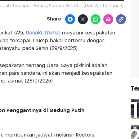
dah Tercapai, Perang Segera Berakhir (Dok White House)
Share
rikat (AS),
Donald Trump
, meyakini kesepakatan
elah tercapai. Trump bakal bertemu dengan
Netanyahu pada Senin (29/9/2025).
sepakatan tentang Gaza. Saya pikir ini adalah
n para sandera, ini akan menjadi kesepakatan
mp, Jumat (26/9/2025).
Te
on Penggantinya di Gedung Putih
ak memberikan jadwal, melansir Reuters.