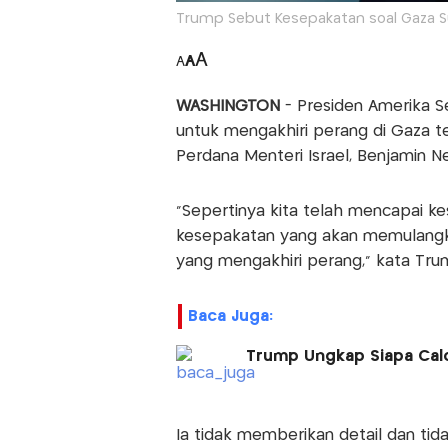
Trump Sebut Kesepakatan soal Gaza Su
A
A
A
WASHINGTON
- Presiden Amerika Se
untuk mengakhiri perang di Gaza t
Perdana Menteri Israel, Benjamin 
"Sepertinya kita telah mencapai ke
kesepakatan yang akan memulangka
yang mengakhiri perang," kata Tru
Baca Juga:
Trump Ungkap Siapa Cal
Ia tidak memberikan detail dan tid