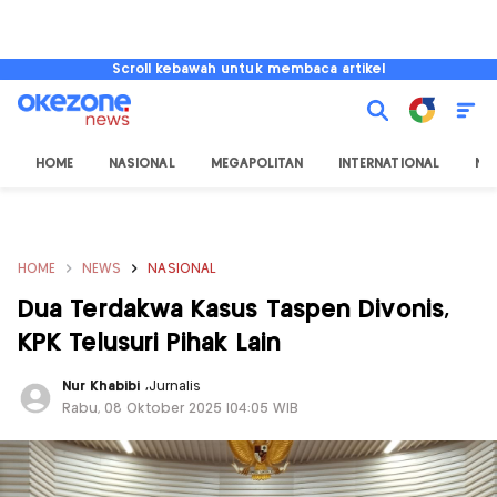
Scroll kebawah untuk membaca artikel
HOME
NASIONAL
MEGAPOLITAN
INTERNATIONAL
NU
HOME
NEWS
NASIONAL
Dua Terdakwa Kasus Taspen Divonis,
KPK Telusuri Pihak Lain
Nur Khabibi
,
Jurnalis
Rabu, 08 Oktober 2025 |04:05 WIB