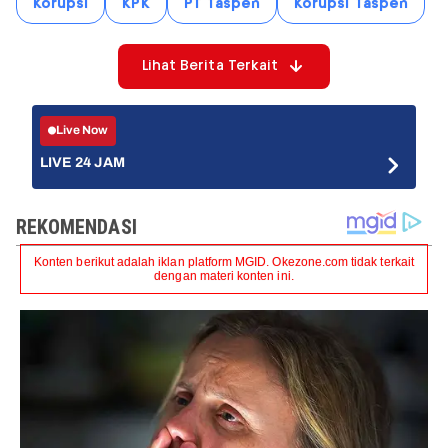
Korupsi
KPK
PT Taspen
Korupsi Taspen
Lihat Berita Terkait
Live Now
LIVE 24 JAM