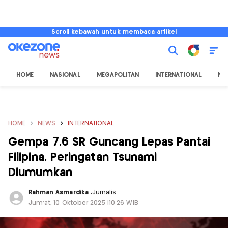
Scroll kebawah untuk membaca artikel
HOME
NASIONAL
MEGAPOLITAN
INTERNATIONAL
NU
HOME
NEWS
INTERNATIONAL
Gempa 7,6 SR Guncang Lepas Pantai
Filipina, Peringatan Tsunami
Diumumkan
Rahman Asmardika
,
Jurnalis
Jum'at, 10 Oktober 2025 |10:26 WIB