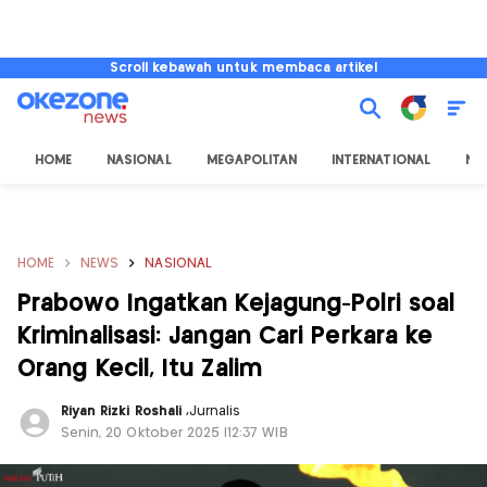
Scroll kebawah untuk membaca artikel
HOME
NASIONAL
MEGAPOLITAN
INTERNATIONAL
NU
HOME
NEWS
NASIONAL
Prabowo Ingatkan Kejagung-Polri soal
Kriminalisasi: Jangan Cari Perkara ke
Orang Kecil, Itu Zalim
Riyan Rizki Roshali
,
Jurnalis
Senin, 20 Oktober 2025 |12:37 WIB