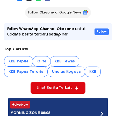
Follow Okezone di Google News
Follow
WhatsApp Channel Okezone
untuk
Follow
update berita terbaru setiap hari
Topik Artikel :
KKB Papua
OPM
KKB Tewas
KKB Papua Teroris
Undius Kogoya
KKB
Lihat Berita Terkait
Live Now
MORNING ZONE 06/08