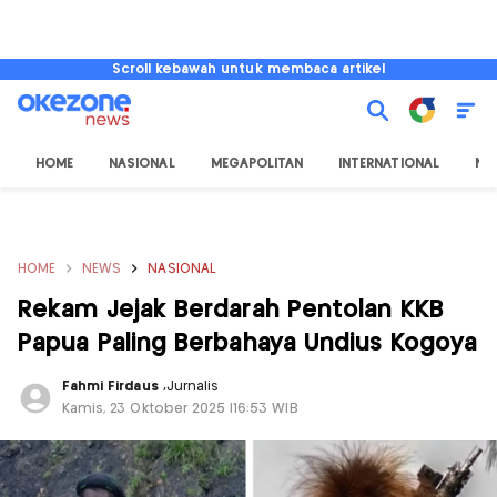
Scroll kebawah untuk membaca artikel
HOME
NASIONAL
MEGAPOLITAN
INTERNATIONAL
NU
HOME
NEWS
NASIONAL
Rekam Jejak Berdarah Pentolan KKB
Papua Paling Berbahaya Undius Kogoya
Fahmi Firdaus
,
Jurnalis
Kamis, 23 Oktober 2025 |16:53 WIB