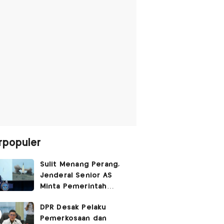
rpopuler
Sulit Menang Perang,
Jenderal Senior AS
Minta Pemerintah
Trump Cari Jalan Damai
DPR Desak Pelaku
Lawan Iran
Pemerkosaan dan