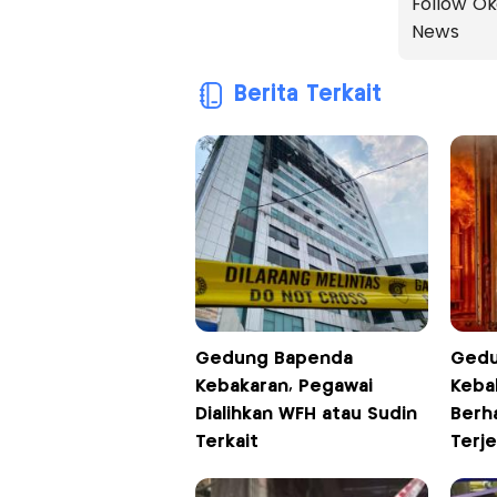
Follow Ok
News
Berita Terkait
Gedung Bapenda
Gedu
Kebakaran, Pegawai
Keba
Dialihkan WFH atau Sudin
Berha
Terkait
Terj