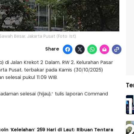
Sawah Besar, Jakarta Pusat (Foto: Ist)
Share
) di Jalan Krekot 2 Dalam, RW 2, Kelurahan Pasar
rta Pusat, terbakar pada Kamis (30/10/2025)
 selesai pukul 11.09 WIB.
Te
daman selesai (hijau)," tulis laporan Command
ln 'Kelelahan' 259 Hari di Laut: Ribuan Tentara