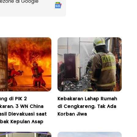
ezone di Google
ng di PIK 2
Kebakaran Lahap Rumah
karan, 3 WN China
di Cengkareng, Tak Ada
sil Dievakuasi saat
Korban Jiwa
ebak Kepulan Asap