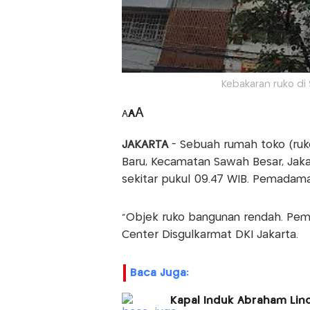
Kebakaran ruko di 
A
A
A
JAKARTA
- Sebuah rumah toko (ruko
Baru, Kecamatan Sawah Besar, Jaka
sekitar pukul 09.47 WIB. Pemadaman
"Objek ruko bangunan rendah. Pema
Center Disgulkarmat DKI Jakarta.
Baca Juga:
Kapal Induk Abraham Linco