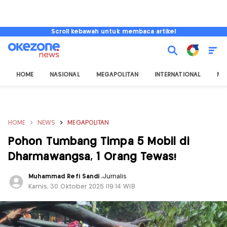
Scroll kebawah untuk membaca artikel
HOME
NASIONAL
MEGAPOLITAN
INTERNATIONAL
NU
HOME
NEWS
MEGAPOLITAN
Pohon Tumbang Timpa 5 Mobil di
Dharmawangsa, 1 Orang Tewas!
Muhammad Refi Sandi
,
Jurnalis
Kamis, 30 Oktober 2025 |19:14 WIB