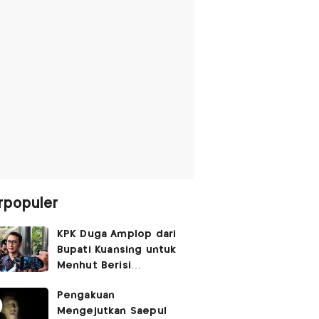
rpopuler
KPK Duga Amplop dari
Bupati Kuansing untuk
Menhut Berisi
SGD14.000,
Pengakuan
Pengembaliannya
Mengejutkan Saepul
Belum Utuh