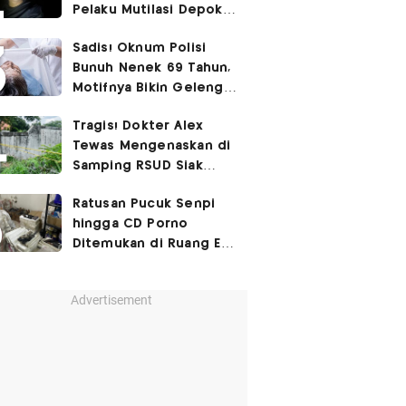
Pelaku Mutilasi Depok:
Murka Digerayangi
Sadis! Oknum Polisi
Korban di Kontrakan
Bunuh Nenek 69 Tahun,
Motifnya Bikin Geleng
Kepala
Tragis! Dokter Alex
Tewas Mengenaskan di
Samping RSUD Siak
Akibat Suntikan
Ratusan Pucuk Senpi
Rocuronium
hingga CD Porno
Ditemukan di Ruang Eks
Ketua Yayasan Sekolah
Advertisement