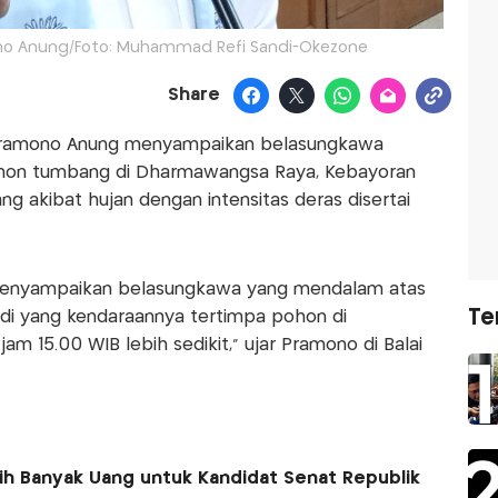
ono Anung/Foto: Muhammad Refi Sandi-Okezone
Share
 Pramono Anung menyampaikan belasungkawa
hon tumbang di Dharmawangsa Raya, Kebayoran
ng akibat hujan dengan intensitas deras disertai
 menyampaikan belasungkawa yang mendalam atas
Te
i yang kendaraannya tertimpa pohon di
 15.00 WIB lebih sedikit," ujar Pramono di Balai
ih Banyak Uang untuk Kandidat Senat Republik