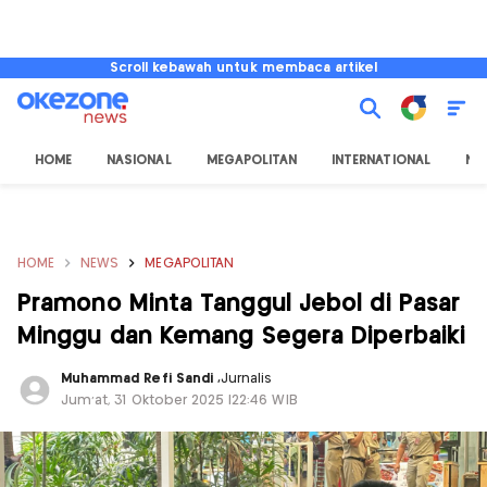
Scroll kebawah untuk membaca artikel
HOME
NASIONAL
MEGAPOLITAN
INTERNATIONAL
NU
HOME
NEWS
MEGAPOLITAN
Pramono Minta Tanggul Jebol di Pasar
Minggu dan Kemang Segera Diperbaiki
Muhammad Refi Sandi
,
Jurnalis
Jum'at, 31 Oktober 2025 |22:46 WIB