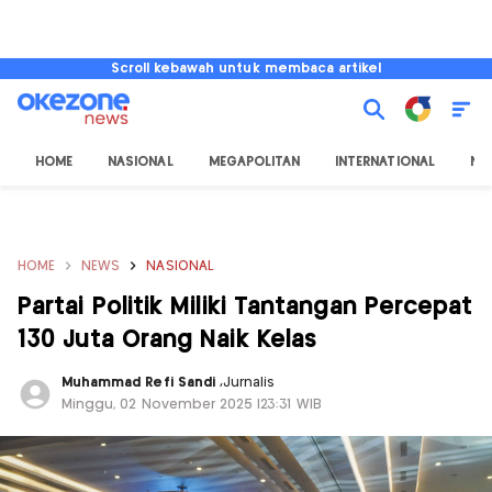
Scroll kebawah untuk membaca artikel
HOME
NASIONAL
MEGAPOLITAN
INTERNATIONAL
NU
HOME
NEWS
NASIONAL
Partai Politik Miliki Tantangan Percepat
130 Juta Orang Naik Kelas
Muhammad Refi Sandi
,
Jurnalis
Minggu, 02 November 2025 |23:31 WIB