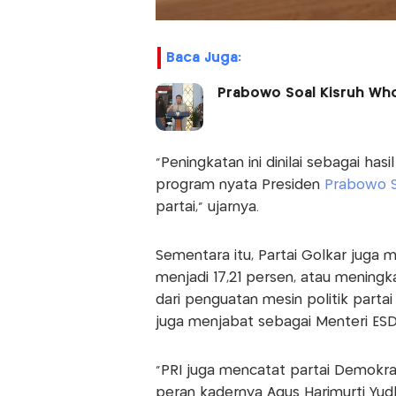
Baca Juga:
Prabowo Soal Kisruh Wh
“Peningkatan ini dinilai sebagai hasi
program nyata Presiden
Prabowo S
partai,” ujarnya.
Sementara itu, Partai Golkar juga me
menjadi 17,21 persen, atau meningka
dari penguatan mesin politik partai
juga menjabat sebagai Menteri ES
“PRI juga mencatat partai Demokrat
peran kadernya Agus Harimurti Yud