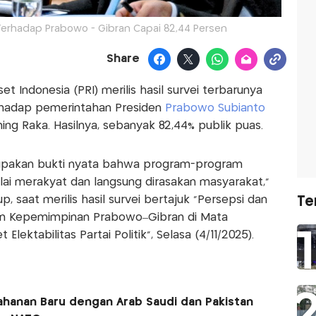
 Terhadap Prabowo - Gibran Capai 82,44 Persen
Share
t Indonesia (PRI) merilis hasil survei terbarunya
erhadap pemerintahan Presiden
Prabowo Subianto
ng Raka. Hasilnya, sebanyak 82,44% publik puas.
erupakan bukti nyata bahwa program-program
ai merakyat dan langsung dirasakan masyarakat,”
up, saat merilis hasil survei bertajuk “Persepsi dan
Te
hun Kepemimpinan Prabowo–Gibran di Mata
ektabilitas Partai Politik”, Selasa (4/11/2025).
ahanan Baru dengan Arab Saudi dan Pakistan