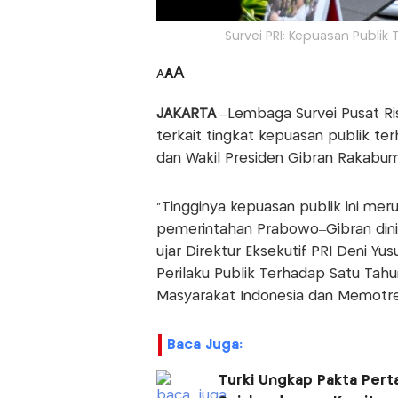
Survei PRI: Kepuasan Publik
A
A
A
JAKARTA –
Lembaga Survei Pusat Rise
terkait tingkat kepuasan publik t
dan Wakil Presiden Gibran Rakabumi
“Tingginya kepuasan publik ini m
pemerintahan Prabowo–Gibran dinil
ujar Direktur Eksekutif PRI Deni Yus
Perilaku Publik Terhadap Satu Ta
Masyarakat Indonesia dan Memotret El
Baca Juga:
Turki Ungkap Pakta Pert