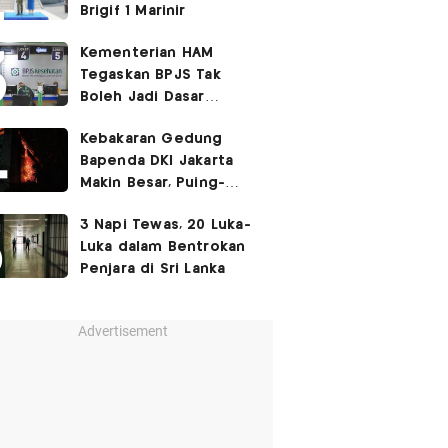
Brigif 1 Marinir
Kementerian HAM
Tegaskan BPJS Tak
Boleh Jadi Dasar
Perbedaan Kualitas
Kebakaran Gedung
Layanan Kesehatan
Bapenda DKI Jakarta
Makin Besar, Puing-
Puing Berjatuhan
3 Napi Tewas, 20 Luka-
Luka dalam Bentrokan
Penjara di Sri Lanka
Advertisement