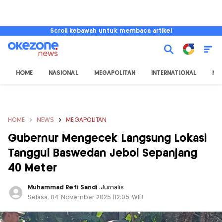
Scroll kebawah untuk membaca artikel
HOME
NASIONAL
MEGAPOLITAN
INTERNATIONAL
NU
HOME
NEWS
MEGAPOLITAN
Gubernur Mengecek Langsung Lokasi
Tanggul Baswedan Jebol Sepanjang
40 Meter
Muhammad Refi Sandi
,
Jurnalis
Selasa, 04 November 2025 |12:05 WIB