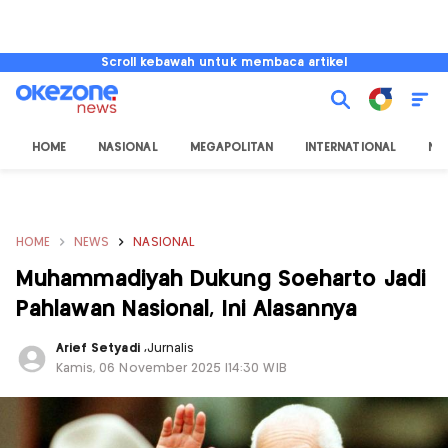
Scroll kebawah untuk membaca artikel
HOME
NASIONAL
MEGAPOLITAN
INTERNATIONAL
NU
HOME
NEWS
NASIONAL
Muhammadiyah Dukung Soeharto Jadi
Pahlawan Nasional, Ini Alasannya
Arief Setyadi
,
Jurnalis
Kamis, 06 November 2025 |14:30 WIB