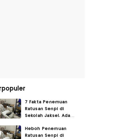
rpopuler
7 Fakta Penemuan
Ratusan Senpi di
Sekolah Jaksel, Ada
Dugaan Narkoba hingga
Heboh Penemuan
Ruang Bunker
Ratusan Senpi di