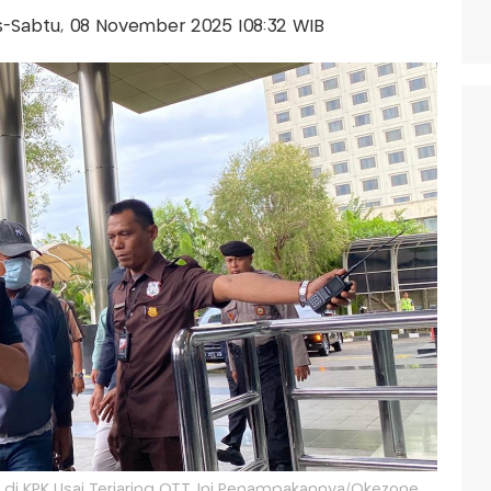
lis-Sabtu, 08 November 2025 |08:32 WIB
 di KPK Usai Terjaring OTT, Ini Penampakannya/Okezone