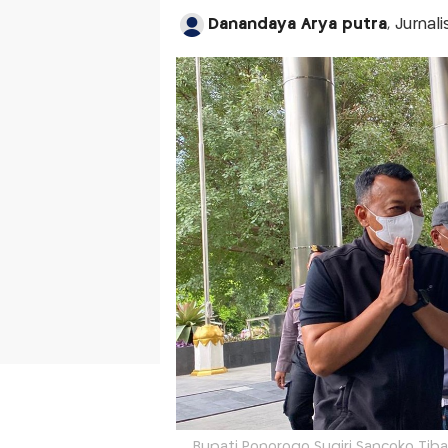
Danandaya Arya putra
, Jurna
Bupati Ponorogo Sugiri Sancoko Tiba