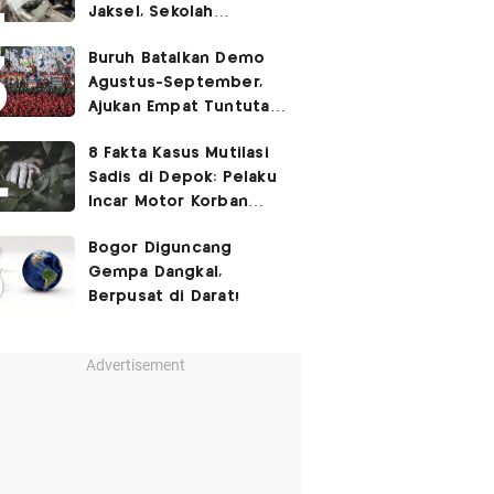
Jaksel, Sekolah
Tegaskan Tak Ada
Buruh Batalkan Demo
Kegiatan Eskul
Agustus-September,
Menembak
Ajukan Empat Tuntutan
ke Pemerintah
8 Fakta Kasus Mutilasi
Sadis di Depok: Pelaku
Incar Motor Korban
hingga Motif Terungkap
Bogor Diguncang
Gempa Dangkal,
Berpusat di Darat!
Advertisement