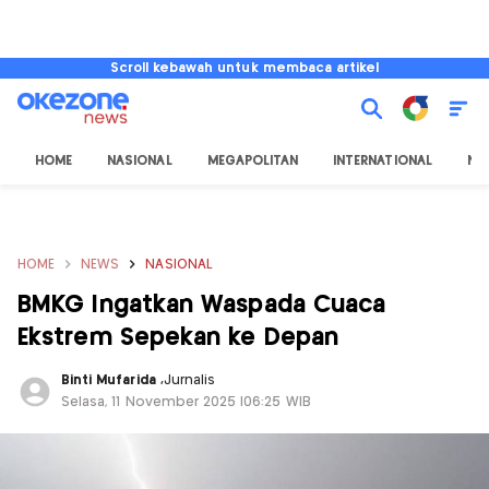
Scroll kebawah untuk membaca artikel
HOME
NASIONAL
MEGAPOLITAN
INTERNATIONAL
NU
HOME
NEWS
NASIONAL
BMKG Ingatkan Waspada Cuaca
Ekstrem Sepekan ke Depan
Binti Mufarida
,
Jurnalis
Selasa, 11 November 2025 |06:25 WIB