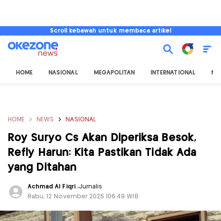
Scroll kebawah untuk membaca artikel
HOME
NASIONAL
MEGAPOLITAN
INTERNATIONAL
NU
HOME
NEWS
NASIONAL
Roy Suryo Cs Akan Diperiksa Besok,
Refly Harun: Kita Pastikan Tidak Ada
yang Ditahan
Achmad Al Fiqri
,
Jurnalis
Rabu, 12 November 2025 |06:49 WIB