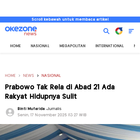
Scroll kebawah untuk membaca artikel
HOME
NASIONAL
MEGAPOLITAN
INTERNATIONAL
NU
HOME
NEWS
NASIONAL
Prabowo Tak Rela di Abad 21 Ada
Rakyat Hidupnya Sulit
Binti Mufarida
,
Jurnalis
Senin, 17 November 2025 |13:27 WIB