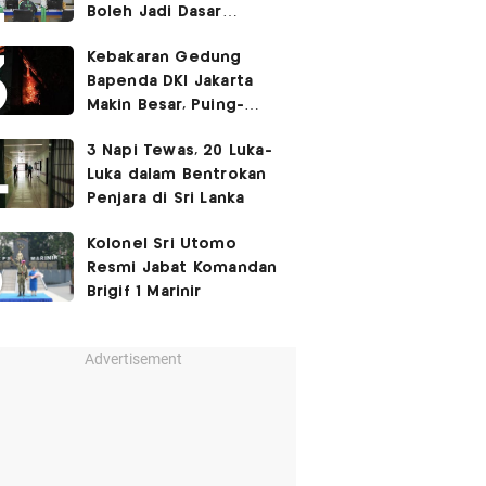
Boleh Jadi Dasar
Perbedaan Kualitas
Kebakaran Gedung
Layanan Kesehatan
Bapenda DKI Jakarta
Makin Besar, Puing-
Puing Berjatuhan
3 Napi Tewas, 20 Luka-
Luka dalam Bentrokan
Penjara di Sri Lanka
Kolonel Sri Utomo
Resmi Jabat Komandan
Brigif 1 Marinir
Advertisement