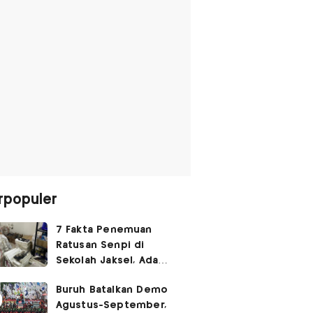
rpopuler
7 Fakta Penemuan
Ratusan Senpi di
Sekolah Jaksel, Ada
Dugaan Narkoba hingga
Buruh Batalkan Demo
Ruang Bunker
Agustus-September,