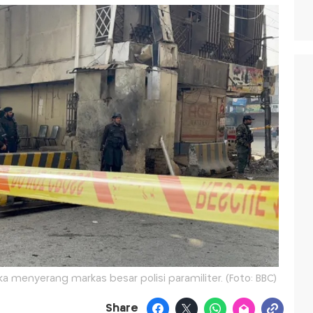
 menyerang markas besar polisi paramiliter. (Foto: BBC)
Share