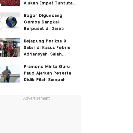
Ajukan Empat Tuntutan
ke Pemerintah
Bogor Diguncang
Gempa Dangkal,
Berpusat di Darat!
Kejagung Periksa 9
Saksi di Kasus Febrie
Adriansyah, Salah
Satunya Don Ritto
Pramono Minta Guru
Paud Ajarkan Peserta
Didik Pilah Sampah
Advertisement