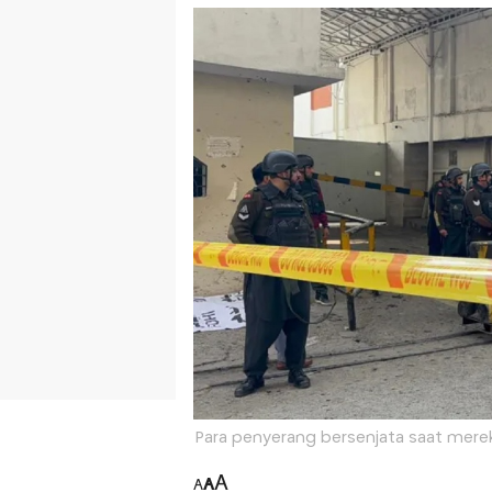
Para penyerang bersenjata saat mereka
A
A
A