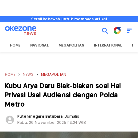
Scroll kebawah untuk membaca artikel
HOME
NASIONAL
MEGAPOLITAN
INTERNATIONAL
NU
HOME
NEWS
MEGAPOLITAN
Kubu Arya Daru Blak-blakan soal Hal
Privasi Usai Audiensi dengan Polda
Metro
Puteranegara Batubara
,
Jurnalis
Rabu, 26 November 2025 |18:24 WIB