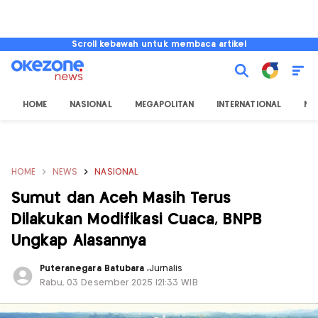
Scroll kebawah untuk membaca artikel
HOME
NASIONAL
MEGAPOLITAN
INTERNATIONAL
NU
HOME
NEWS
NASIONAL
Sumut dan Aceh Masih Terus
Dilakukan Modifikasi Cuaca, BNPB
Ungkap Alasannya
Puteranegara Batubara
,
Jurnalis
Rabu, 03 Desember 2025 |21:33 WIB