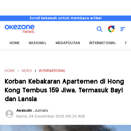
Scroll kebawah untuk membaca artikel
HOME
NASIONAL
MEGAPOLITAN
INTERNATIONAL
NU
HOME
NEWS
INTERNATIONAL
Korban Kebakaran Apartemen di Hong
Kong Tembus 159 Jiwa, Termasuk Bayi
dan Lansia
Awaludin
,
Jurnalis
Kamis, 04 Desember 2025 |06:35 WIB