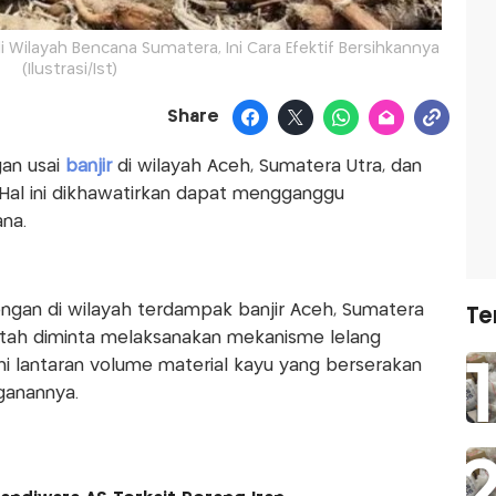
Wilayah Bencana Sumatera, Ini Cara Efektif Bersihkannya
(Ilustrasi/Ist)
Share
gan usai
banjir
di wilayah Aceh, Sumatera Utra, dan
Hal ini dikhawatirkan dapat mengganggu
ana.
gan di wilayah terdampak banjir Aceh, Sumatera
Te
ntah diminta melaksanakan mekanisme lelang
ini lantaran volume material kayu yang berserakan
ganannya.