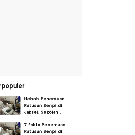
rpopuler
Heboh Penemuan
Ratusan Senpi di
Jaksel, Sekolah
Tegaskan Tak Ada
7 Fakta Penemuan
Kegiatan Eskul
Ratusan Senpi di
Menembak