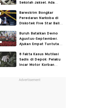
Sekolah Jaksel, Ada
Dugaan Narkoba hingga
Bareskrim Bongkar
Ruang Bunker
Peredaran Narkoba di
Diskotek Five Star Bali,
Ini Penampakannya!
Buruh Batalkan Demo
Agustus-September,
Ajukan Empat Tuntutan
ke Pemerintah
8 Fakta Kasus Mutilasi
Sadis di Depok: Pelaku
Incar Motor Korban
hingga Motif Terungkap
Advertisement