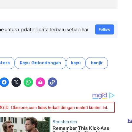
ne
untuk update berita terbaru setiap hari
Follow
atera
Kayu Gelondongan
kayu
banjir