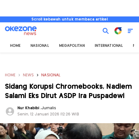
Scroll kebawah untuk membaca artikel
HOME
NASIONAL
MEGAPOLITAN
INTERNATIONAL
NU
HOME
NEWS
NASIONAL
Sidang Korupsi Chromebooks, Nadiem
Salami Eks Dirut ASDP Ira Puspadewi
Nur Khabibi
,
Jurnalis
Senin, 12 Januari 2026 |12:26 WIB