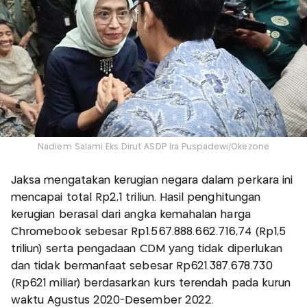
Nadiem Salami Eks Dirut ASDP Ira Puspadewi/Okezone
Jaksa mengatakan kerugian negara dalam perkara ini
mencapai total Rp2,1 triliun. Hasil penghitungan
kerugian berasal dari angka kemahalan harga
Chromebook sebesar Rp1.567.888.662.716,74 (Rp1,5
triliun) serta pengadaan CDM yang tidak diperlukan
dan tidak bermanfaat sebesar Rp621.387.678.730
(Rp621 miliar) berdasarkan kurs terendah pada kurun
waktu Agustus 2020-Desember 2022.