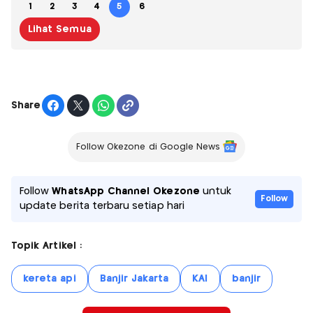
1
2
3
4
5
6
Lihat Semua
Share
Follow Okezone di Google News
Follow
WhatsApp Channel Okezone
untuk
Follow
update berita terbaru setiap hari
Topik Artikel :
kereta api
Banjir Jakarta
KAI
banjir