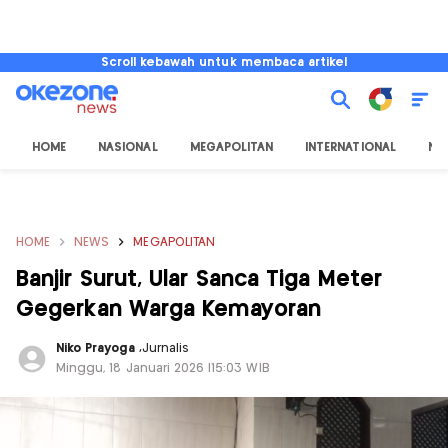
Scroll kebawah untuk membaca artikel
HOME
NASIONAL
MEGAPOLITAN
INTERNATIONAL
NU
HOME
NEWS
MEGAPOLITAN
Banjir Surut, Ular Sanca Tiga Meter
Gegerkan Warga Kemayoran
Niko Prayoga
,
Jurnalis
Minggu, 18 Januari 2026 |15:03 WIB