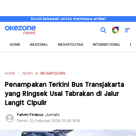
Scroll kebawah untuk membaca artikel
HOME
NASIONAL
MEGAPOLITAN
INTERNATIONAL
NU
HOME
NEWS
MEGAPOLITAN
Penampakan Terkini Bus Transjakarta
yang Ringsek Usai Tabrakan di Jalur
Langit Cipulir
Fahmi Firdaus
,
Jurnalis
Senin, 23 Februari 2026 |12:26 WIB