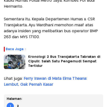
Kabid Humas Polda Metro Jaya, Kombes Pol Budi
Hermanto.
Sementara itu, Kepala Departemen Humas & CSR
Transjakarta, Ayu Wardhani memohon maaf atas
adanya insiden yang melibatkan bus operator BMP
263 dan MYS 17100.
Baca Juga :
Kronologi 2 Bus Transjakarta Tabrakan di
Cipulir, Salah Satu Pengemudi Sempat
Tertidur
Lihat juga:
Ferry Irawan di Mata Elma Theana:
Lembut, Gak Pernah Kasar
Halaman:
1
2